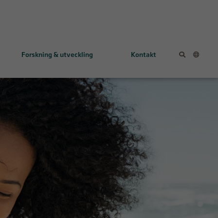
Forskning & utveckling
Kontakt
KL1333
NV354
Tidig utvecklingsfas
FALCON-studien (eng.)