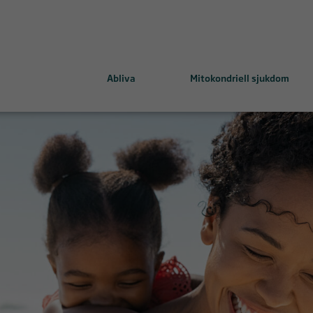
Abliva
Mitokondriell sjukdom
ing mitochondrial health
MELAS-MIDD och KSS-CPEO
emedel
Leighs syndrom
LHON