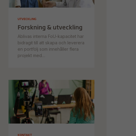
UTVECKLING
Forskning & utveckling
Ablivas interna FoU-kapacitet har
bidragit till att skapa och leverera
en portfölj som innehåller flera
projekt med
verkningsmekanismer som är
lämpliga för ett brett spektrum av
mitokondriella sjukdomar
KONTAKT