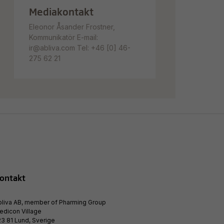
Mediakontakt
Eleonor Åsander Frostner,
Kommunikatör E-mail:
ir@abliva.com Tel: +46 [0] 46-
275 62 21
ontakt
bliva AB, member of Pharming Group
edicon Village
3 81 Lund, Sverige