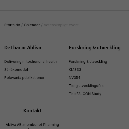
Startsida
Calendar
Vetenskapligt event
Det här är Abliva
Forskning & utveckling
Delivering mitochondrial health
Forskning & utveckling
Särläkemedel
KL1333
Relevanta publikationer
NV354
Tidig utvecklingsfas
The FALCON Study
Kontakt
Abliva AB, member of Pharming