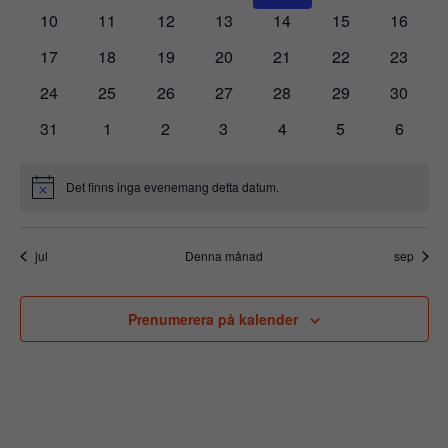
Navig
evenemang
evenemang
evenemang
evenemang
evenemang
evenemang
evene
0
0
0
0
0
0
0
10
11
12
13
14
15
16
evenemang
evenemang
evenemang
evenemang
evenemang
evenemang
evenem
0
0
0
0
0
0
0
17
18
19
20
21
22
23
evenemang
evenemang
evenemang
evenemang
evenemang
evenemang
evenem
0
0
0
0
0
0
0
24
25
26
27
28
29
30
evenemang
evenemang
evenemang
evenemang
evenemang
evenemang
evenem
0
0
0
0
0
0
0
31
1
2
3
4
5
6
evenemang
evenemang
evenemang
evenemang
evenemang
evenemang
evene
Det finns inga evenemang detta datum.
Notis
jul
Denna månad
sep
Prenumerera på kalender