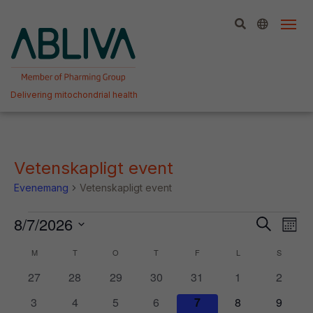
Hoppa
till
innehållet
Delivering mitochondrial health
Vetenskapligt event
Evenemang
Vetenskapligt event
Evenemang
Even
Ev
8/7/2026
Sök
Måna
vy
Välj
Searc
Kalender
M
MÅNDAG
T
TISDAG
O
ONSDAG
T
TORSDAG
F
FREDAG
L
LÖRDAG
S
SÖNDA
datum.
and
0
0
0
0
0
0
0
av
27
28
29
30
31
1
2
View
evenemang
evenemang
evenemang
evenemang
evenemang
evenemang
evene
Evenemang
0
0
0
0
0
0
0
3
4
5
6
7
8
9