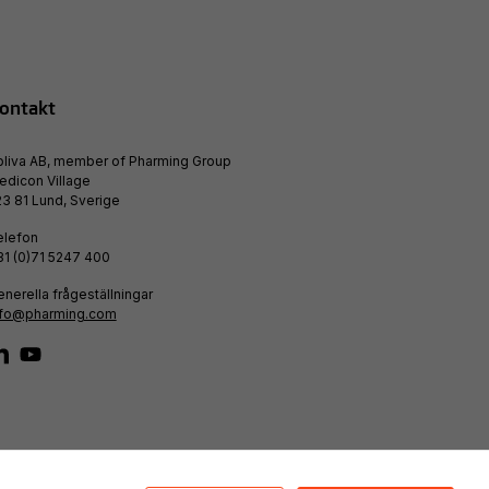
ontakt
bliva AB, member of Pharming Group
edicon Village
3 81 Lund, Sverige
elefon
31 (0)71 5247 400
nerella frågeställningar
nfo@pharming.com