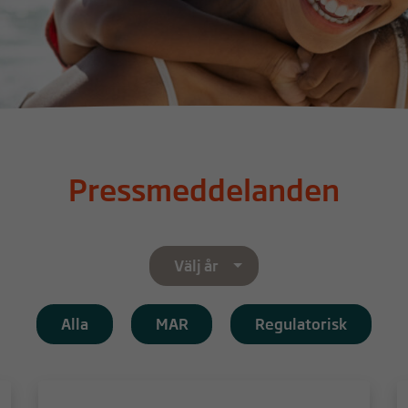
Pressmeddelanden
Välj år
Alla
MAR
Regulatorisk