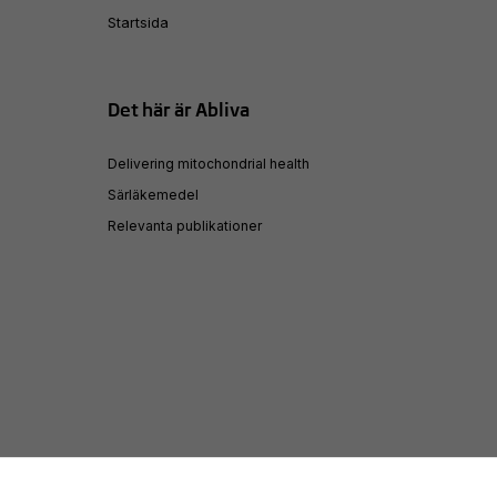
Startsida
Det här är Abliva
Delivering mitochondrial health
Särläkemedel
Relevanta publikationer