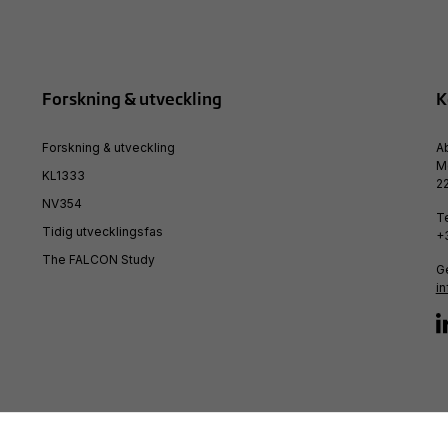
Forskning & utveckling
K
Forskning & utveckling
A
M
KL1333
22
NV354
T
Tidig utvecklingsfas
+
Nödvändiga
The FALCON Study
Ge
Dessa kakor
i
går inte att
välja bort. De
behövs för
att hemsidan
över huvud
taget ska
fungera.