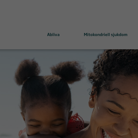
Abliva
Mitokondriell sjukdom
ing mitochondrial health
MELAS-MIDD och KSS-CPEO
emedel
Leighs syndrom
LHON