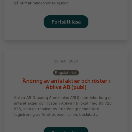
Upplevelse
på primär mitokondriell sjukdo ...
För att vår
hemsida ska
prestera så
Fortsätt läsa
bra som
möjligt
under ditt
besök. Om
du nekar de
här kakorna
29 maj, 2020
kommer
viss
Regulatorisk
funktionalitet
att försvinna
Ändring av antal aktier och röster i
från
Abliva AB (publ)
hemsidan.
Abliva AB (Nasdaq Stockholm: ABLI) meddelar idag att
antalet aktier och röster i Abliva har ökat med 83 720
875, som ett resultat av fullständigt genomförd
Marknadsföring
registrering av företrädesemission, beslutad ...
Genom att dela
med dig av dina
intressen och ditt