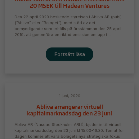
välja bort. De
20 MSEK till Hadean Ventures
behövs för
att hemsidan
Den 22 april 2020 beslutade styrelsen i Abliva AB (publ)
över huvud
(”Abliva” eller ”Bolaget”), med stöd av det
taget ska
bemyndigande som erhölls på årsstämman den 25 april
fungera.
2019, att genomföra en riktad emission om upp t ...
Statistik
Fortsätt läsa
För att vi ska
kunna
förbättra
hemsidans
funktionalitet
och
1 juni, 2020
uppbyggnad,
baserat på
Abliva arrangerar virtuell
hur
kapitalmarknadsdag den 23 juni
hemsidan
används.
Abliva AB (Nasdaq Stockholm: ABLI), bjuder in till virtuell
kapitalmarknadsdag den 23 juni kl 15.00-16.30. Temat för
dagen kommer att vara bolagets nya strategiska fokus