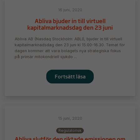
16 juni, 2020
Abliva bjuder in till virtuell
kapitalmarknadsdag den 23 juni
Abliva AB (Nasdaq Stockholm: ABLI), bjuder in till virtuell
kapitalmarknadsdag den 23 juni kl 15.00-16.30. Temat för
dagen kommer att vara bolagets nya strategiska fokus
på primär mitokondriell sjukdo ...
Fortsätt läsa
15 juni, 2020
Nödvändiga
Dessa kakor
Regulatorisk
går inte att
Abliva slutför den riktade emissionen om