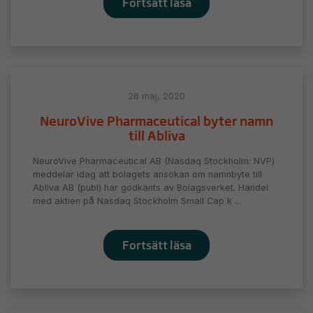
Fortsätt läsa
beteende när du
surfar ökar du
chansen att få se
personligt
anpassat innehåll
och erbjudanden.
28 maj, 2020
NeuroVive Pharmaceutical byter namn
till Abliva
NeuroVive Pharmaceutical AB (Nasdaq Stockholm: NVP)
meddelar idag att bolagets ansökan om namnbyte till
Abliva AB (publ) har godkänts av Bolagsverket. Handel
med aktien på Nasdaq Stockholm Small Cap k ...
Fortsätt läsa