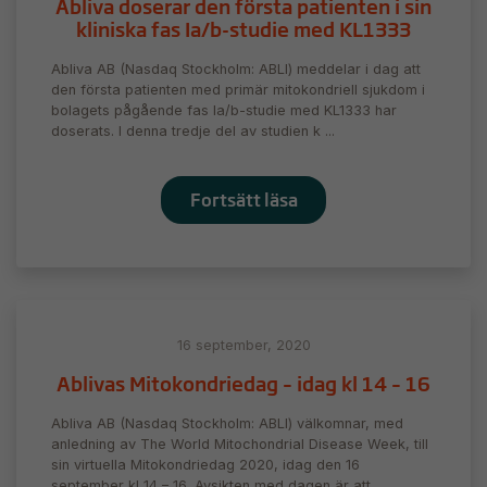
Abliva doserar den första patienten i sin
kliniska fas Ia/b-studie med KL1333
Abliva AB (Nasdaq Stockholm: ABLI) meddelar i dag att
den första patienten med primär mitokondriell sjukdom i
bolagets pågående fas Ia/b-studie med KL1333 har
doserats. I denna tredje del av studien k ...
Fortsätt läsa
16 september, 2020
Ablivas Mitokondriedag – idag kl 14 – 16
Abliva AB (Nasdaq Stockholm: ABLI) välkomnar, med
anledning av The World Mitochondrial Disease Week, till
sin virtuella Mitokondriedag 2020, idag den 16
september kl 14 – 16. Avsikten med dagen är att ...