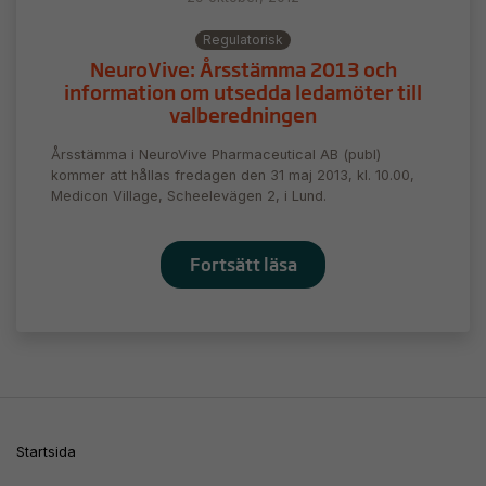
Regulatorisk
NeuroVive: Årsstämma 2013 och
information om utsedda ledamöter till
valberedningen
Årsstämma i NeuroVive Pharmaceutical AB (publ)
kommer att hållas fredagen den 31 maj 2013, kl. 10.00,
Medicon Village, Scheelevägen 2, i Lund.
Fortsätt läsa
Nödvändiga
Dessa kakor
går inte att
välja bort. De
Startsida
behövs för