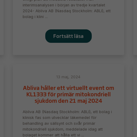
interimsanalysen i början av tredje kvartalet
2024- Abliva AB (Nasdaq Stockholm: ABLI), ett
bolag i klini ...
Fortsätt läsa
Nödvändiga
Dessa kakor
13 maj, 2024
går inte att
välja bort. De
Abliva håller ett virtuellt event om
behövs för
KL1333 för primär mitokondriell
att hemsidan
sjukdom den 21 maj 2024
över huvud
taget ska
Abliva AB (Nasdaq Stockholm: ABLI), ett bolag i
fungera.
klinisk fas som utvecklar läkemedel för
behandling av sällsynt och svår primär
mitokondriell sjukdom, meddelade idag att
bolaget kommer att hålla ett vi ...
Statistik