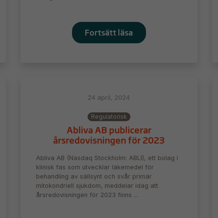
För att vi ska
kunna
förbättra
Fortsätt läsa
hemsidans
funktionalitet
och
uppbyggnad,
baserat på
hur
hemsidan
24 april, 2024
används.
Regulatorisk
Abliva AB publicerar
Upplevelse
årsredovisningen för 2023
För att vår
Abliva AB (Nasdaq Stockholm: ABLI), ett bolag i
hemsida ska
klinisk fas som utvecklar läkemedel för
prestera så
behandling av sällsynt och svår primär
bra som
mitokondriell sjukdom, meddelar idag att
möjligt
årsredovisningen för 2023 finns ...
under ditt
besök. Om
du nekar de