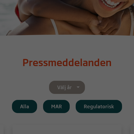
Pressmeddelanden
Välj år
Alla
MAR
Regulatorisk