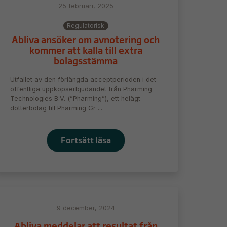
25 februari, 2025
Regulatorisk
Abliva ansöker om avnotering och
kommer att kalla till extra
bolagsstämma
Utfallet av den förlängda acceptperioden i det
offentliga uppköpserbjudandet från Pharming
Technologies B.V. (”Pharming”), ett helägt
dotterbolag till Pharming Gr ...
Fortsätt läsa
9 december, 2024
Abliva meddelar att resultat från