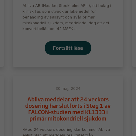
Abliva AB (Nasdaq Stockholm: ABLI), ett bolag i
klinisk fas som utvecklar läkemedel för
behandling av sällsynt och svår primär
mitokondriell sjukdom, meddelade idag att det
konvertibellån om 42 MSEK s ...
Fortsätt läsa
30 maj, 2024
Abliva meddelar att 24 veckors
dosering har slutförts i Steg 1 av
FALCON-studien med KL1333 i
primär mitokondriell sjukdom
-Med 24 veckors dosering klar kommer Abliva
enligt plan att meddela resultatet från