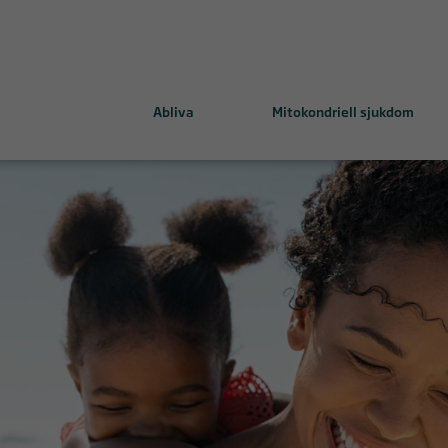
Abliva
Mitokondriell sjukdom
ing mitochondrial health
MELAS-MIDD och KSS-CPEO
emedel
Leighs syndrom
LHON