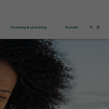
Forskning & utveckling
Kontakt
KL1333
NV354
Tidig utvecklingsfas
FALCON-studien (eng.)